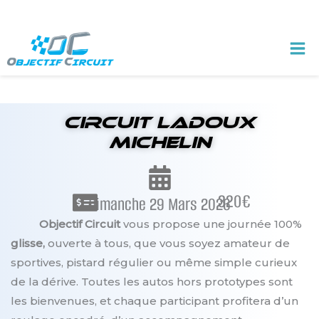
Aller
au
contenu
circuit ladoux
michelin
320€
Dimanche 29 Mars 2026
Objectif Circuit
vous propose une journée 100%
glisse,
ouverte à tous, que vous soyez amateur de
sportives, pistard régulier ou même simple curieux
de la dérive. Toutes les autos hors prototypes sont
les bienvenues, et chaque participant profitera d’un